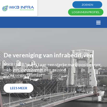
ZOEKEN
LOGIN MIJN PROFIEL
De vereniging van infrabedrijven
MKB INFRA werkt aan een sterke marktpositie voor
mkb-infrabedrijven in een gezond
ondernemersklimaat
LEES MEER