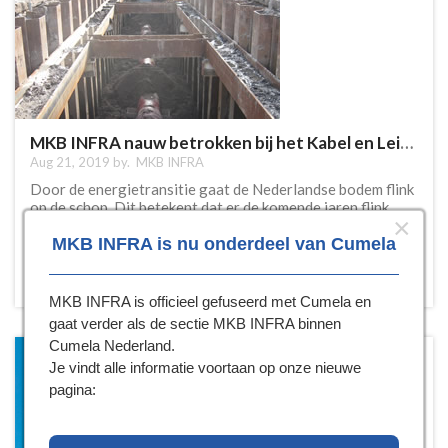
MKB INFRA nauw betrokken bij het Kabel en Leiding Overleg
Aug 21, 2019 by.
MKB INFRA
Door de energietransitie gaat de Nederlandse bodem flink
op de schop. Dit betekent dat er de komende jaren flink
×
meer gegraven gaat worden. Vanuit...
MKB INFRA is nu onderdeel van Cumela
Lees meer...
MKB INFRA is officieel gefuseerd met Cumela en
gaat verder als de sectie MKB INFRA binnen
Cumela Nederland.
Je vindt alle informatie voortaan op onze nieuwe
pagina: